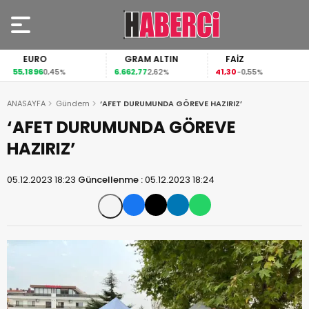
EURO
GRAM ALTIN
FAİZ
55,1896
6.662,77
41,30
0,45%
2,62%
-0,55%
ANASAYFA
Gündem
‘AFET DURUMUNDA GÖREVE HAZIRIZ’
‘AFET DURUMUNDA GÖREVE
HAZIRIZ’
05.12.2023 18:23
Güncellenme :
05.12.2023 18:24