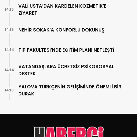
VALİ USTA’DAN KARDELEN KOZMETİK’E
14:16
ZİYARET
NEHİR SOKAK’A KONFORLU DOKUNUŞ
14:15
TIP FAKÜLTESİ’NDE EĞİTİM PLANI NETLEŞTİ
14:14
VATANDAŞLARA ÜCRETSİZ PSİKOSOSYAL
14:14
DESTEK
YALOVA TÜRKÇENİN GELİŞİMİNDE ÖNEMLİ BİR
14:13
DURAK