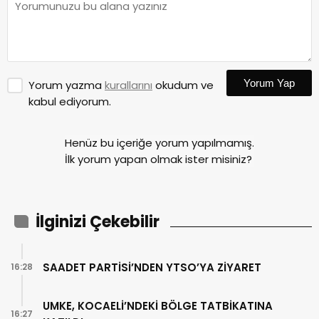
Yorum Yap
Yorum yazma
kurallarını
okudum ve
kabul ediyorum.
Henüz bu içeriğe yorum yapılmamış.
İlk yorum yapan olmak ister misiniz?
İlginizi Çekebilir
SAADET PARTİSİ’NDEN YTSO’YA ZİYARET
16:28
UMKE, KOCAELİ’NDEKİ BÖLGE TATBİKATINA
16:27