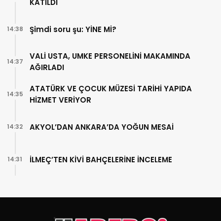
KATILDI
Şimdi soru şu: YİNE Mİ?
14:38
VALİ USTA, UMKE PERSONELİNİ MAKAMINDA
14:37
AĞIRLADI
ATATÜRK VE ÇOCUK MÜZESİ TARİHİ YAPIDA
14:35
HİZMET VERİYOR
AKYOL’DAN ANKARA’DA YOĞUN MESAİ
14:32
İLMEÇ’TEN KİVİ BAHÇELERİNE İNCELEME
14:31