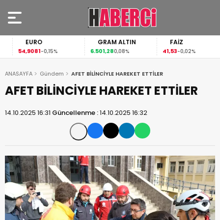
EURO
GRAM ALTIN
FAİZ
54,9081
6.501,28
41,53
-0,15%
0,08%
-0,02%
ANASAYFA
Gündem
AFET BİLİNCİYLE HAREKET ETTİLER
AFET BİLİNCİYLE HAREKET ETTİLER
14.10.2025 16:31
Güncellenme :
14.10.2025 16:32