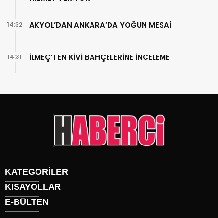
AKYOL’DAN ANKARA’DA YOĞUN MESAİ
14:32
İLMEÇ’TEN KİVİ BAHÇELERİNE İNCELEME
14:31
KATEGORİLER
KISAYOLLAR
Gündem
E-BÜLTEN
Siyaset
Künye
Sürmanşet