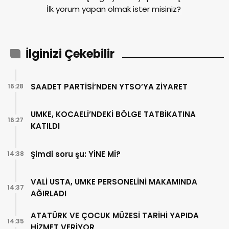
İlk yorum yapan olmak ister misiniz?
İlginizi Çekebilir
SAADET PARTİSİ’NDEN YTSO’YA ZİYARET
16:28
UMKE, KOCAELİ’NDEKİ BÖLGE TATBİKATINA
16:27
KATILDI
Şimdi soru şu: YİNE Mİ?
14:38
VALİ USTA, UMKE PERSONELİNİ MAKAMINDA
14:37
AĞIRLADI
ATATÜRK VE ÇOCUK MÜZESİ TARİHİ YAPIDA
14:35
HİZMET VERİYOR