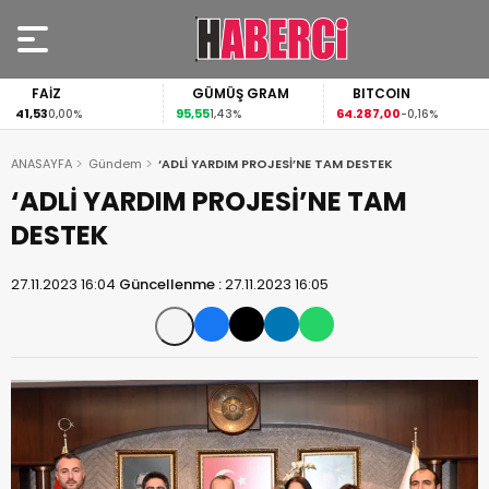
FAİZ
GÜMÜŞ GRAM
BITCOIN
41,53
95,55
64.287,00
0,00%
1,43%
-0,16%
ANASAYFA
Gündem
‘ADLİ YARDIM PROJESİ’NE TAM DESTEK
‘ADLİ YARDIM PROJESİ’NE TAM
DESTEK
27.11.2023 16:04
Güncellenme :
27.11.2023 16:05