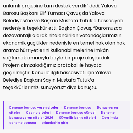
anlamlı projesine tam destek verdik” dedi. Yalova
Barosu Başkanı Elif Turnacı Çavuş da Yalova
Belediyesi’ne ve Başkan Mustafa Tutuk’a hassasiyeti
nedeniyle teşekkür etti. Başkan Çavuş, “Baromuzca
dezavantajlı olarak nitelendirilen vatandaşlarımızın
ekonomik güçlükler nedeniyle en temel hak olan hak
arama hürriyetlerini kullanabilmelerine imkân
sağlamak amacıyla böyle bir proje oluşturduk.
Projemiz imzaladığımız protokol ile hayata
geçirilmiştir. Konu ile ilgili hassasiyeti için Yalova
Belediye Başkanı Sayın Mustafa Tutuk’a
teşekkürlerimizi sunuyoruz” diye konuştu.
Deneme bonusu veren siteler
·
Deneme bonusu
·
Bonus veren
siteler
·
Casino siteleri
·
Deneme bonusu güncel
·
Deneme
bonusu veren siteler 2026
·
Güvenilir bahis siteleri
·
Çevrimsiz
deneme bonusu
·
primebahis giriş