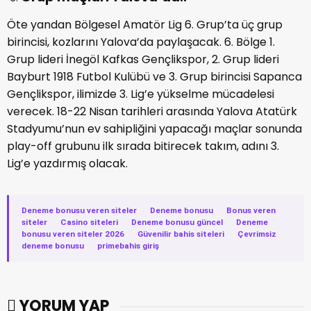
Öte yandan Bölgesel Amatör Lig 6. Grup’ta üç grup
birincisi, kozlarını Yalova’da paylaşacak. 6. Bölge 1.
Grup lideri İnegöl Kafkas Gençlikspor, 2. Grup lideri
Bayburt 1918 Futbol Kulübü ve 3. Grup birincisi Sapanca
Gençlikspor, ilimizde 3. Lig’e yükselme mücadelesi
verecek. 18-22 Nisan tarihleri arasında Yalova Atatürk
Stadyumu’nun ev sahipliğini yapacağı maçlar sonunda
play-off grubunu ilk sırada bitirecek takım, adını 3.
Lig’e yazdırmış olacak.
Deneme bonusu veren siteler
·
Deneme bonusu
·
Bonus veren
siteler
·
Casino siteleri
·
Deneme bonusu güncel
·
Deneme
bonusu veren siteler 2026
·
Güvenilir bahis siteleri
·
Çevrimsiz
deneme bonusu
·
primebahis giriş
YORUM YAP