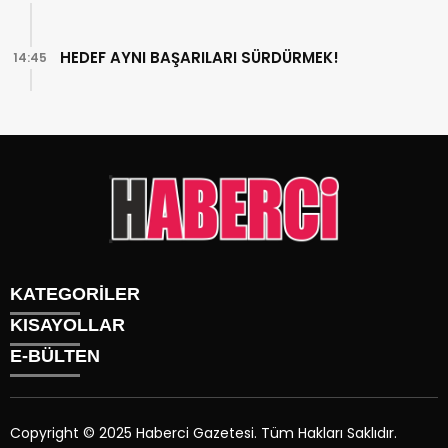
HEDEF AYNI BAŞARILARI SÜRDÜRMEK!
14:45
KATEGORİLER
KISAYOLLAR
Gündem
E-BÜLTEN
Siyaset
Künye
Sürmanşet
Üyelik
Eğitim
Tüm Yazarlar
Sağlık
Copyright © 2025 Haberci Gazetesi. Tüm Hakları Saklıdır.
İletişim