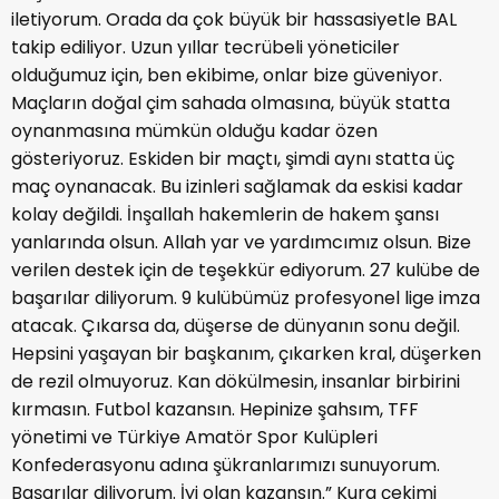
iletiyorum. Orada da çok büyük bir hassasiyetle BAL
takip ediliyor. Uzun yıllar tecrübeli yöneticiler
olduğumuz için, ben ekibime, onlar bize güveniyor.
Maçların doğal çim sahada olmasına, büyük statta
oynanmasına mümkün olduğu kadar özen
gösteriyoruz. Eskiden bir maçtı, şimdi aynı statta üç
maç oynanacak. Bu izinleri sağlamak da eskisi kadar
kolay değildi. İnşallah hakemlerin de hakem şansı
yanlarında olsun. Allah yar ve yardımcımız olsun. Bize
verilen destek için de teşekkür ediyorum. 27 kulübe de
başarılar diliyorum. 9 kulübümüz profesyonel lige imza
atacak. Çıkarsa da, düşerse de dünyanın sonu değil.
Hepsini yaşayan bir başkanım, çıkarken kral, düşerken
de rezil olmuyoruz. Kan dökülmesin, insanlar birbirini
kırmasın. Futbol kazansın. Hepinize şahsım, TFF
yönetimi ve Türkiye Amatör Spor Kulüpleri
Konfederasyonu adına şükranlarımızı sunuyorum.
Başarılar diliyorum. İyi olan kazansın.” Kura çekimi