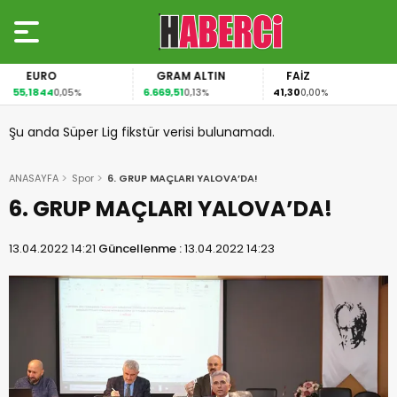
EURO
GRAM ALTIN
FAİZ
55,1844
6.669,51
41,30
0,05%
0,13%
0,00%
Şu anda Süper Lig fikstür verisi bulunamadı.
ANASAYFA
Spor
6. GRUP MAÇLARI YALOVA’DA!
6. GRUP MAÇLARI YALOVA’DA!
13.04.2022 14:21
Güncellenme :
13.04.2022 14:23