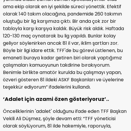
ama ekip olarak en iyi şekilde süreci yönettik. Efektif
olarak 140 takım olacağına, pandemide 260 takımın
oluştuğu bir lig karşımıza çıktı. Bir anda çok zor bir
tabloyla karşı karşıya kaldık. Büyük risk aldık. Haftada
120-130 maç oynatarak bu lig yapıldı. Bunlar kolay
geliyor söylenirken ancak 81 il var, iklim şartları zor.
Böyle bir ligi idare ettik. TFF'de bu görevi üstlenen, bu
emaneti buraya kadar getiren biri olarak yaptığımız
çalışmaları kamuoyunun takdirine bırakıyorum.
Benimle birlikte amatör kurulda bu çalışmayı yapan,
özveri gösteren 81 ildeki ASKF Başkanları ve üyelerine
teşekkür ediyorum” ifadelerini kullandı.
‘Adalet için azami özen gösteriyoruz’..
Önceliklerinin 'adalet' olduğunu ifade eden TFF Başkan
Vekili Ali Düşmez, şöyle devam etti: “TFF yöneticisi
olarak söylüyorum, 81 ilde hakemiyle, raporuyla,