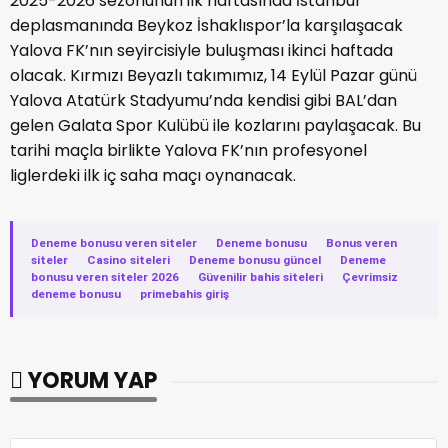
2025-2026 sezonunun ilk haftasında İstanbul
deplasmanında Beykoz İshaklıspor’la karşılaşacak
Yalova FK’nın seyircisiyle buluşması ikinci haftada
olacak. Kırmızı Beyazlı takımımız, 14 Eylül Pazar günü
Yalova Atatürk Stadyumu’nda kendisi gibi BAL’dan
gelen Galata Spor Kulübü ile kozlarını paylaşacak. Bu
tarihi maçla birlikte Yalova FK’nın profesyonel
liglerdeki ilk iç saha maçı oynanacak.
Deneme bonusu veren siteler
·
Deneme bonusu
·
Bonus veren
siteler
·
Casino siteleri
·
Deneme bonusu güncel
·
Deneme
bonusu veren siteler 2026
·
Güvenilir bahis siteleri
·
Çevrimsiz
deneme bonusu
·
primebahis giriş
YORUM YAP