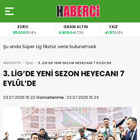
EURO
GRAM ALTIN
FAİZ
55,0201
6.605,04
41,57
0,14%
1,73%
0,10%
Şu anda Süper Lig fikstür verisi bulunamadı.
ANASAYFA
Spor
3. LİG’DE YENİ SEZON HEYECANI 7 EYLÜL’DE
3. LİG’DE YENİ SEZON HEYECANI 7
EYLÜL’DE
23.07.2025 15:22
Güncellenme :
23.07.2025 15:23