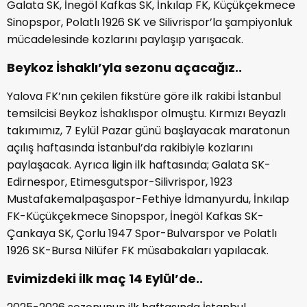
Galata SK, İnegöl Kafkas SK, İnkılap FK, Küçükçekmece
Sinopspor, Polatlı 1926 SK ve Silivrispor’la şampiyonluk
mücadelesinde kozlarını paylaşıp yarışacak.
Beykoz İshaklı’yla sezonu açacağız..
Yalova FK’nın çekilen fikstüre göre ilk rakibi İstanbul
temsilcisi Beykoz İshaklıspor olmuştu. Kırmızı Beyazlı
takımımız, 7 Eylül Pazar günü başlayacak maratonun
açılış haftasında İstanbul’da rakibiyle kozlarını
paylaşacak. Ayrıca ligin ilk haftasında; Galata SK-
Edirnespor, Etimesgutspor-Silivrispor, 1923
Mustafakemalpaşaspor-Fethiye İdmanyurdu, İnkılap
FK-Küçükçekmece Sinopspor, İnegöl Kafkas SK-
Çankaya SK, Çorlu 1947 Spor-Bulvarspor ve Polatlı
1926 SK-Bursa Nilüfer FK müsabakaları yapılacak.
Evimizdeki ilk maç 14 Eylül’de..