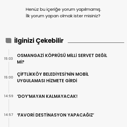
Henüz bu içeriğe yorum yapılmamış.
İlk yorum yapan olmak ister misiniz?
İlginizi Çekebilir
OSMANGAZİ KÖPRÜSÜ MİLLİ SERVET DEĞİL
15:03
Mİ?
ÇİFTLİKKÖY BELEDİYESİ’NİN MOBİL
15:00
UYGULAMASI HİZMETE GİRDİ
‘DOY’MAYAN KALMAYACAK!
14:59
‘FAVORİ DESTİNASYON YAPACAĞIZ’
14:57