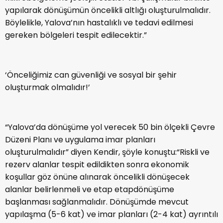
ya
pılarak dönüşümün öncelikli alt
lığ
ı oluşturulmalıdır.
Böylelikle, Yalova’nın hastalıklı ve
tedavi edilmesi
gereken bölgeleri tespit edilecektir.
”
‘Önceliğimiz can güvenliği ve sosyal bir şehir
oluşturmak olmalıdır!’
“Yalova’da dönüşüme yol verecek 50 bin ölçekli Çevre
Düzeni P
lanı ve uygulama
imar planları
oluşturulmalıdır” diyen Kendir, şöyle konuştu:
“
Riskli ve
rezerv alanlar tespit edildikten
sonra
ekonomik
koşullar göz
önüne alınarak öncelikli dönüşecek
alanlar belirlen
meli ve
etap
etap
dönüşüme
başlanması sağlanmalıdır.
Dönüşümde mevcut
yapılaşma (5-6 kat) ve imar planları (2-4 kat) ayrıntılı