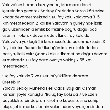
Yalova’nın hemen kuzeyinden
, Marmara d
enizi
içerisinden geçerek Şarköy üzerinden
Saros
körfezine
kadar devam
etmektedir. Bu fay kolu Yalova’ya 3-5
km
.
mesafededir.
2. k
ol ise Yalova’nın güneyinde
İznik
g
ölü üzerinden Gemlik körfezine doğru doğu-batı
uzanımlı olarak devam
eder. İkinci f
ay kolu da
Yalova’ya yaklaşık 25 km
.
mesafede bulunmaktadır.
3.
f
ay kolu ise Bursa’da Uludağ’ın kuzey eteklerinden
batıya
, Balıkesir-
Çanakkale istikametine doğru devam
etmektedir. Bu fay
da
Yalova’ya yaklaşık 55 km
.
mesafededir.
‘Üç fay ko
lu da 7 ve üzeri büyüklükte
deprem
üret
ebilir.’
Yalova Jeoloji Mühendisleri Odası Başkanı Osman
Kendir
, şöyle konuştu: “
Bu üç fay kolu da 7 ve üzeri
büyüklükte bir deprem üretme kapasitesine sahip
olup, şehir merkezlerinin yakınından veya içerisinden