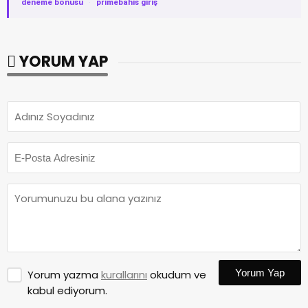
deneme bonusu
·
primebahis giriş
YORUM YAP
Yorum Yap
Yorum yazma
kurallarını
okudum ve
kabul ediyorum.