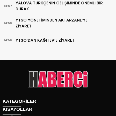
YALOVA TÜRKÇENİN GELİŞİMİNDE ÖNEMLİ BİR
14:57
DURAK
YTSO YÖNETİMİNDEN AKTARZANE’YE
14:56
ZİYARET
YTSO’DAN KAĞITEV’E ZİYARET
14:56
KATEGORİLER
KISAYOLLAR
Gündem