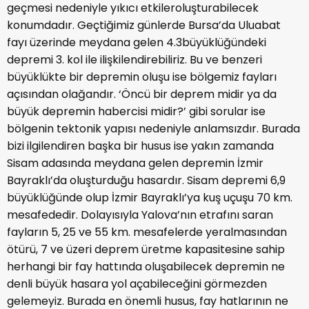
geçmesi nedeniyle yıkıcı etkiler
oluşturabilecek
konumdadır.
Geçtiğimiz günlerde Bursa’da
Uluabat
fayı üzerinde meydana gelen
4.3
büyüklüğündeki
depremi 3. k
ol ile ilişkilendirebiliriz. Bu ve benzeri
büyüklükte bir depremin oluşu ise bölgemiz fayları
açısından olağandır.
‘
Öncü
bir deprem midir ya da
büyük depremin habercisi midir?’ gi
bi sorular ise
bölgenin tektoni
k yapısı nedeniyle anlamsızdır.
Burada
bizi ilgilendiren başka bir husus ise yakın zamanda
Sisam adasında meydana gelen depremi
n İzmir
Bayraklı’da
oluşturduğu hasardır.
Sisam depr
emi 6,9
büyüklüğünde olup İzmir
Bayraklı’ya
kuş uçuşu 70 km
.
mesafededir.
Dolayısıyla Yalova’nın etrafını saran
fayların 5
, 25
ve 55 km
.
mesafelerde yer
alması
ndan
ötürü
, 7 ve üzeri deprem üretme kapasitesine sahip
herhangi
bir fay hattında oluşabilecek depremin ne
denli
büyük
hasar
a yol açabileceğini
g
örmezden
gelemeyiz. Burada en önemli husus,
fay hatlarının ne