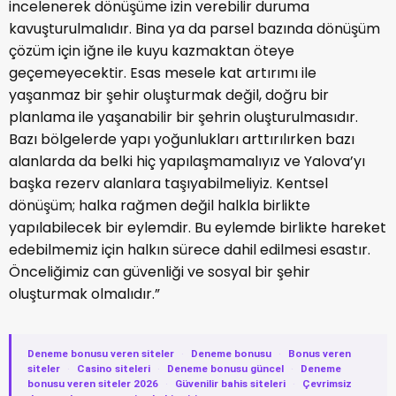
incelenerek dönüşüme izin vere
bilir duruma
kavuşturulmalıdır.
Bina ya
da parsel bazında dönüşüm
çözüm için iğne ile kuyu kazmaktan öteye
geçemeyecektir.
Esas mesele kat ar
tırımı ile
yaşanm
az bir şehir oluşturmak değil,
doğru bir
planlama ile yaşanabilir bir şehrin oluşturulmasıdır.
Bazı bölgelerde yapı yoğunlukları arttırılırken bazı
alanlarda da belki hiç yapılaşmamalıyız ve
Yalova’yı
başka rezerv ala
nlara taşıyabilmeliyiz
.
Kentsel
dönüşüm; halka rağmen değil halkla birlikte
yapılabilecek bir eylemdir. Bu eylemde birlikte hareket
edebilmemiz için halkın sürece
dahil
edilmesi esastır.
Önceliğimiz can güvenliği ve sosyal b
ir şehir
oluşturmak olmalıdır.”
Deneme bonusu veren siteler
·
Deneme bonusu
·
Bonus veren
siteler
·
Casino siteleri
·
Deneme bonusu güncel
·
Deneme
bonusu veren siteler 2026
·
Güvenilir bahis siteleri
·
Çevrimsiz