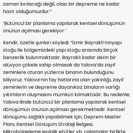
zaman kırılacağı değil, olası bir depreme ne
kadar
hazır olduğumuzdur.
”
‘Bütüncül bir planlama yapılarak kentsel dönüşümün
önünün açılması gerekiyor.’
Kendir, özetle şunları söyledi: “
İzmir
Bayraklı’nın
yapı
stoğu
ile bölge
mizdeki yapı
stoğu
arasında bir
çok
benzerlik bulunmaktadır. Bayraklı kadar derin bi
r
alüvyon çökele sahip olmasak d
a Yalova’da zayıf
zeminlere oturan yüzlerce binanın bulunduğunu
biliyoruz.
Yalova’nın fay hatlarına olan yakınlığı, zayıf
zeminlerin ve deprem
e dayanıksız binaların varlığı
yıkımları
n oluşmasını mümkün kılmaktadır. Bu nedenle;
Yalova ili
nde bütüncül
bir planlama yapılarak kentsel
d
önüşümün önünün açılması gerek
mektedir. Kentsel
d
önüşümü sağlıklı yapabilmek için, Deprem Master
Planı, Kentsel Dönüşüm Strateji Belgesi,
Mikrobölgeleme
jeolojik etütler vb. çalışmalar birlikte