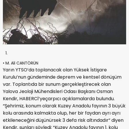
•
M. Ali CANTÖRÜN
Y
arın
YTSO’da
toplanacak olan Yüksek İstişare
K
urulu
’
nun gündeminde deprem ve kentsel dönüşüm
var. Toplantıda bir sunum gerçekleştirecek olan
Yalova Jeoloji M
ühendisleri
Odası Başkanı Osman
K
endir,
HABERCİ
’ye
çarpıcı açıklamalarda bulundu
.
“
Şehrim
iz, konum olarak Kuzey Anadolu fayının 3 büyük
kolu
arasında kalmakta olup, her bir
faydan ayrı ayrı
etkileneceğini dü
şünürsek 3 defa risk altındadır” diyen
Kendir, şunları söyledi: “Kuzey Anadolu fayının 1. k
olu