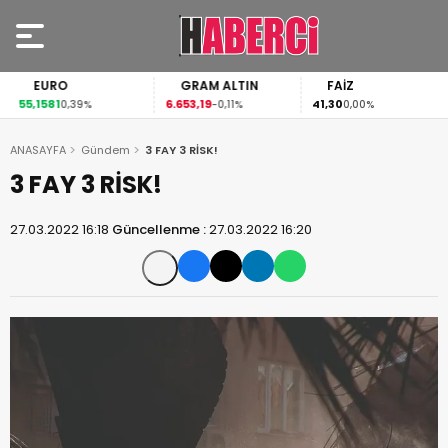
EURO
GRAM ALTIN
FAİZ
55,1581
6.653,19
41,30
0,39%
-0,11%
0,00%
ANASAYFA
Gündem
3 FAY 3 RİSK!
3 FAY 3 RİSK!
27.03.2022 16:18
Güncellenme :
27.03.2022 16:20