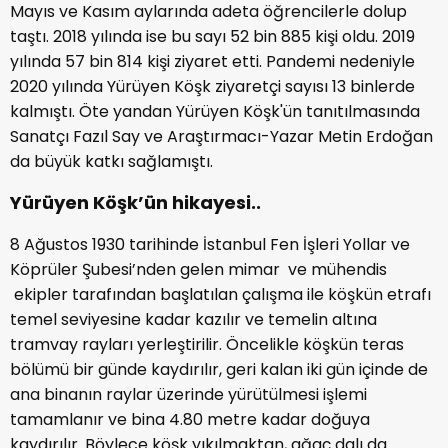
Mayıs ve Kasım aylarında adeta öğrencilerle dolup
taştı. 2018 yılında ise bu sayı 52 bin 885 kişi oldu. 2019
yılında 57 bin 814 kişi ziyaret etti. Pandemi nedeniyle
2020 yılında Yürüyen Köşk ziyaretçi sayısı 13 binlerde
kalmıştı. Öte yandan Yürüyen Köşk'ün tanıtılmasında
Sanatçı Fazıl Say ve Araştırmacı-Yazar Metin Erdoğan
da büyük katkı sağlamıştı.
Yürüyen Köşk’ün hikayesi..
8 Ağustos 1930 tarihinde İstanbul Fen İşleri Yollar ve
Köprüler Şubesi’nden gelen mimar ve mühendis
ekipler tarafından başlatılan çalışma ile köşkün etrafı
temel seviyesine kadar kazılır ve temelin altına
tramvay rayları yerleştirilir. Öncelikle köşkün teras
bölümü bir günde kaydırılır, geri kalan iki gün içinde de
ana binanın raylar üzerinde yürütülmesi işlemi
tamamlanır ve bina 4.80 metre kadar doğuya
kaydırılır. Böylece köşk yıkılmaktan, ağaç dalı da