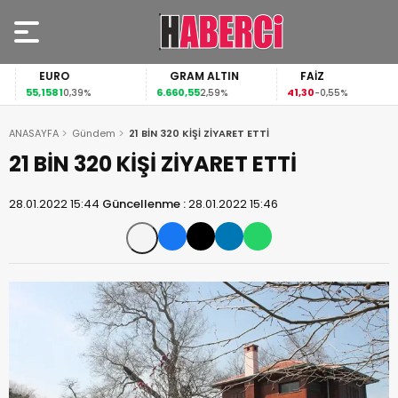
EURO
GRAM ALTIN
FAİZ
55,1581
6.660,55
41,30
0,39%
2,59%
-0,55%
ANASAYFA
Gündem
21 BİN 320 KİŞİ ZİYARET ETTİ
21 BİN 320 KİŞİ ZİYARET ETTİ
28.01.2022 15:44
Güncellenme :
28.01.2022 15:46