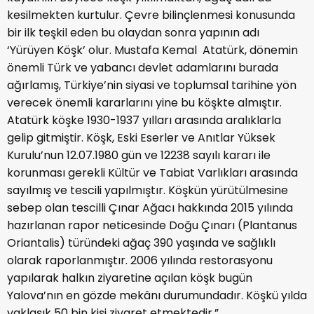
kesilmekten kurtulur. Çevre bilinçlenmesi konusunda
bir ilk teşkil eden bu olaydan sonra yapının adı
‘Yürüyen Köşk’ olur. Mustafa Kemal Atatürk, dönemin
önemli Türk ve yabancı devlet adamlarını burada
ağırlamış, Türkiye’nin siyasi ve toplumsal tarihine yön
verecek önemli kararlarını yine bu köşkte almıştır.
Atatürk köşke 1930-1937 yılları arasında aralıklarla
gelip gitmiştir. Köşk, Eski Eserler ve Anıtlar Yüksek
Kurulu’nun 12.07.1980 gün ve 12238 sayılı kararı ile
korunması gerekli Kültür ve Tabiat Varlıkları arasında
sayılmış ve tescili yapılmıştır. Köşkün yürütülmesine
sebep olan tescilli Çınar Ağacı hakkında 2015 yılında
hazırlanan rapor neticesinde Doğu Çınarı (Plantanus
Oriantalis) türündeki ağaç 390 yaşında ve sağlıklı
olarak raporlanmıştır. 2006 yılında restorasyonu
yapılarak halkın ziyaretine açılan köşk bugün
Yalova’nın en gözde mekânı durumundadır. Köşkü yılda
yaklaşık 50 bin kişi ziyaret etmektedir.”