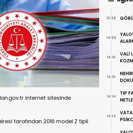
GÖRÜ
15:38
YALO
14:59
ALAR
VALİ
14:16
KOZME
NEHİ
14:15
DOKU
TIP F
14:14
lan.gov.tr internet sitesinde
NETLE
VATA
14:14
PSİK
resi tarafından 2016 model Z tipli
YALO