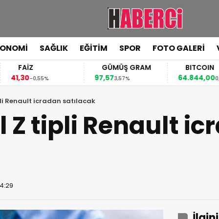
KONOMİ
SAĞLIK
EĞİTİM
SPOR
FOTO GALERİ
FAİZ
GÜMÜŞ GRAM
BITCOIN
1,30
97,57
64.844,00
-0,55%
3,57%
0,70%
li Renault icradan satılacak
 Z tipli Renault i
14:29
İlgin