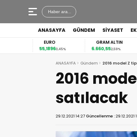
Haber ara...
ANASAYFA
GÜNDEM
SİYASET
E
EURO
GRAM ALTIN
55,1896
6.660,55
4
12%
0,45%
2,59%
ANASAYFA
Gündem
2016 model Z tip
2016 model
satılacak
29.12.2021 14:27
Güncellenme :
29.12.2021 