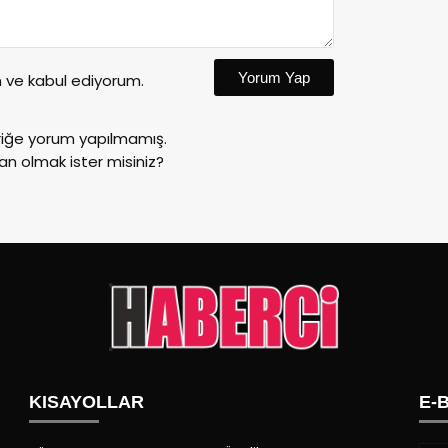
Yorum Yap
ve kabul ediyorum.
riğe yorum yapılmamış.
an olmak ister misiniz?
KISAYOLLAR
E-