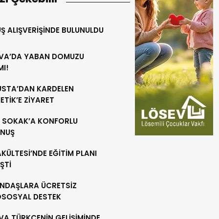
Ş ALIŞVERİŞİNDE BULUNULDU
VA’DA YABAN DOMUZU
MI!
 USTA’DAN KARDELEN
TİK’E ZİYARET
R SOKAK’A KONFORLU
NUŞ
AKÜLTESİ’NDE EĞİTİM PLANI
ŞTİ
NDAŞLARA ÜCRETSİZ
OSOSYAL DESTEK
VA TÜRKÇENİN GELİŞİMİNDE