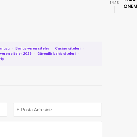
14:13
ÖNEML
onusu
·
Bonus veren siteler
·
Casino siteleri
·
eren siteler 2026
·
Güvenilir bahis siteleri
·
riş