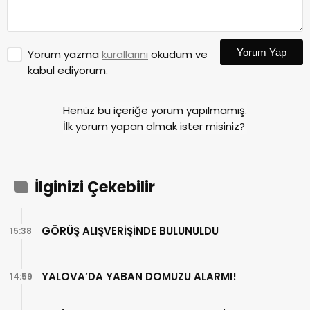
Yorum Yap
Yorum yazma
kurallarını
okudum ve
kabul ediyorum.
Henüz bu içeriğe yorum yapılmamış.
İlk yorum yapan olmak ister misiniz?
İlginizi Çekebilir
GÖRÜŞ ALIŞVERİŞİNDE BULUNULDU
15:38
YALOVA’DA YABAN DOMUZU ALARMI!
14:59