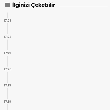
İlginizi Çekebilir
17:23
17:22
17:21
17:20
17:19
17:18