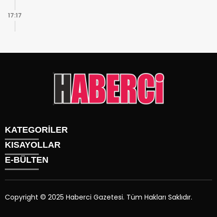
17:17
KATEGORİLER
KISAYOLLAR
Gündem
E-BÜLTEN
Siyaset
Künye
Sürmanşet
Üyelik
Eğitim
Tüm Yazarlar
Sağlık
Copyright © 2025 Haberci Gazetesi. Tüm Hakları Saklıdır.
İletişim
Spor
haberci.com.tr
e-bültenine abone olarak, tarafınıza haber,
Foto Galeri