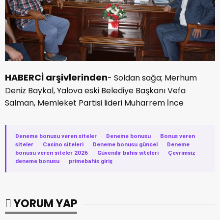
HABERCİ arşivlerinden
- Soldan sağa; Merhum
Deniz Baykal, Yalova eski Belediye Başkanı Vefa
Salman, Memleket Partisi lideri Muharrem İnce
Deneme bonusu veren siteler
·
Deneme bonusu
·
Bonus veren
siteler
·
Casino siteleri
·
Deneme bonusu güncel
·
Deneme
bonusu veren siteler 2026
·
Güvenilir bahis siteleri
·
Çevrimsiz
deneme bonusu
·
primebahis giriş
YORUM YAP